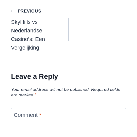
Post
PREVIOUS
navigation
SkyHills vs
Nederlandse
Casino’s: Een
Vergelijking
Leave a Reply
Your email address will not be published.
Required fields
are marked
*
Comment
*