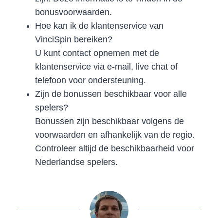
bonusvoorwaarden.
Hoe kan ik de klantenservice van
VinciSpin bereiken?
U kunt contact opnemen met de
klantenservice via e-mail, live chat of
telefoon voor ondersteuning.
Zijn de bonussen beschikbaar voor alle
spelers?
Bonussen zijn beschikbaar volgens de
voorwaarden en afhankelijk van de regio.
Controleer altijd de beschikbaarheid voor
Nederlandse spelers.