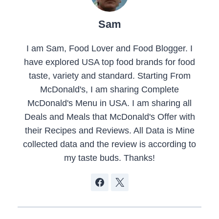
Sam
I am Sam, Food Lover and Food Blogger. I
have explored USA top food brands for food
taste, variety and standard. Starting From
McDonald's, I am sharing Complete
McDonald's Menu in USA. I am sharing all
Deals and Meals that McDonald's Offer with
their Recipes and Reviews. All Data is Mine
collected data and the review is according to
my taste buds. Thanks!