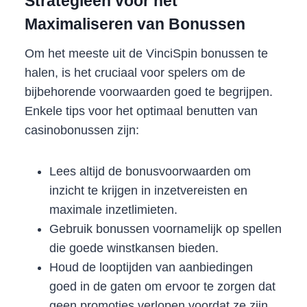
Strategieën voor het
Maximaliseren van Bonussen
Om het meeste uit de VinciSpin bonussen te
halen, is het cruciaal voor spelers om de
bijbehorende voorwaarden goed te begrijpen.
Enkele tips voor het optimaal benutten van
casinobonussen zijn:
Lees altijd de bonusvoorwaarden om
inzicht te krijgen in inzetvereisten en
maximale inzetlimieten.
Gebruik bonussen voornamelijk op spellen
die goede winstkansen bieden.
Houd de looptijden van aanbiedingen
goed in de gaten om ervoor te zorgen dat
geen promoties verlopen voordat ze zijn