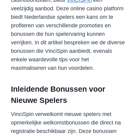
veelzijdig aanbod. Deze online casino platform
biedt Nederlandse spelers een kans om te
profiteren van verschillende promoties en
bonussen die hun spelervaring kunnen
verrijken. In dit artikel bespreken we de diverse
bonussen die VinciSpin aanbiedt, evenals
enkele waardevolle tips voor het
maximaliseren van hun voordelen.
Inleidende Bonussen voor
Nieuwe Spelers
VinciSpin verwelkomt nieuwe spelers met
opmerkelijke welkomstbonussen die direct na
registratie beschikbaar zijn. Deze bonussen